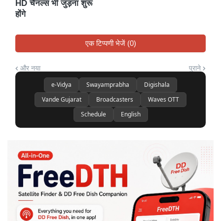
HD चैनल्स भी जुड़ना शुरू
होंगे
एक टिप्पणी भेजें (0)
और नया
पुराने
e-Vidya
Swayamprabha
Digishala
Vande Gujarat
Broadcasters
Waves OTT
Schedule
English