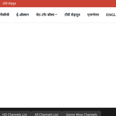
टीवी शेड्यूल
रीक्वेंसी
ई-ऑक्शन
सेट-टॉप बॉक्स
टीवी शेड्यूल
प्रश्नोत्तर
ENGL
HD Channels List
All Channels List
Genre Wise Channels