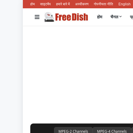
होम
साइटमैप
हमारे बारे में
अस्वीकरण
गोपनीयता नीति
English
होम
चैनल
फ्
MPEG-2 Channels
MPEG-4 Channels