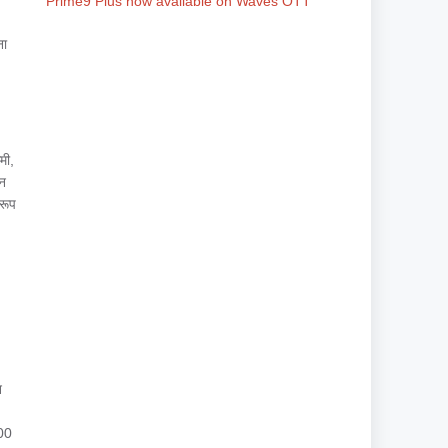
Prime9 Plus now available on Waves OTT
ना
मी,
दन
 रूप
न
:00