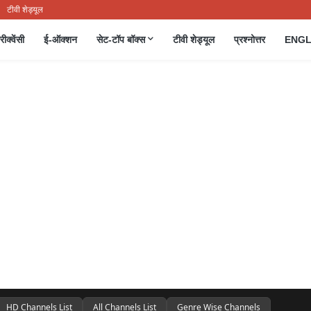
टीवी शेड्यूल
रीक्वेंसी
ई-ऑक्शन
सेट-टॉप बॉक्स
टीवी शेड्यूल
प्रश्नोत्तर
ENGL
HD Channels List
All Channels List
Genre Wise Channels