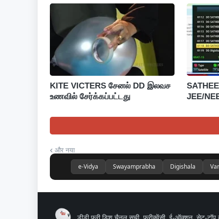
KITE VICTERS சேனல் DD இலவச
SATHEE 
உணவில் சேர்க்கப்பட்டது
JEE/NEET 
और नया
e-Vidya
Swayamprabha
Digishala
Va
डीडी फ्री डिश चैनल सूची, फ्रीक्वेंसी, ई-ऑक्शन, सेट-टॉप 