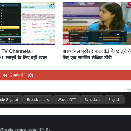
TV Channels :
अरुणाचल प्रदेश: कक्षा 11 के छात्रों क
छात्रों के लिए बड़ी खबर
लिए एक समर्पित शैक्षिक टीवी
एक टिप्पणी भेजें (0)
पुर
nde Gujarat
Broadcasters
Waves OTT
Schedule
English
बॉक्स और प्रसारण अपडेट हिंदी में।