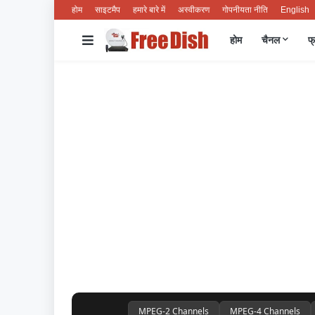
होम
साइटमैप
हमारे बारे में
अस्वीकरण
गोपनीयता नीति
English
होम
चैनल
फ्
MPEG-2 Channels
MPEG-4 Channels