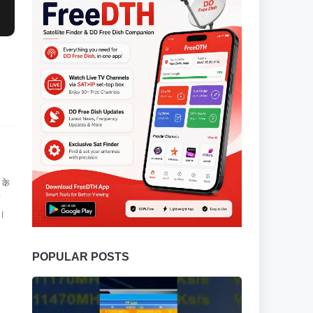
 के
ै।
POPULAR POSTS