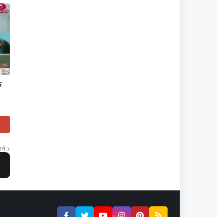
े
ाने