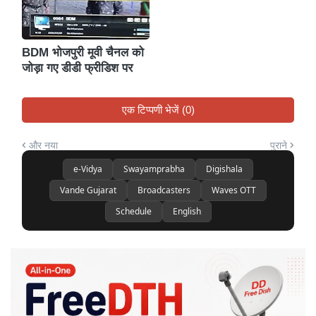
BDM भोजपुरी मूवी चैनल को
जोड़ा गए डीडी फ्रीडिश पर
एक टिप्पणी भेजें (0)
और नया
पुराने
e-Vidya
Swayamprabha
Digishala
Vande Gujarat
Broadcasters
Waves OTT
Schedule
English