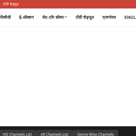
टीवी शेड्यूल
रीक्वेंसी
ई-ऑक्शन
सेट-टॉप बॉक्स
टीवी शेड्यूल
प्रश्नोत्तर
ENGL
HD Channels List
All Channels List
Genre Wise Channels