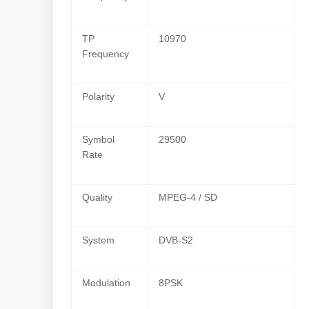
TP
10970
Frequency
Polarity
V
Symbol
29500
Rate
Quality
MPEG-4 / SD
System
DVB-S2
Modulation
8PSK