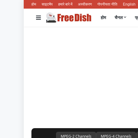
होम
साइटमैप
हमारे बारे में
अस्वीकरण
गोपनीयता नीति
English
होम
चैनल
फ्
MPEG-2 Channels
MPEG-4 Channels