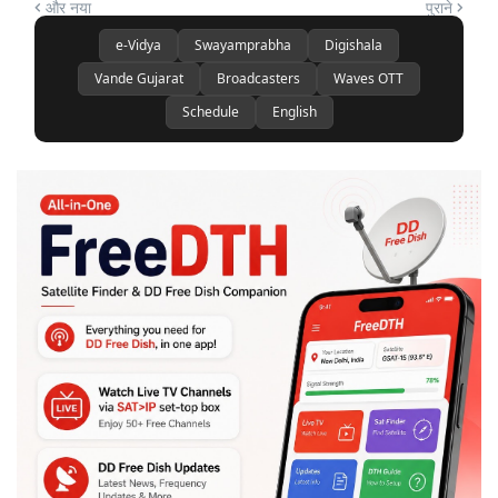
और नया
पुराने
e-Vidya
Swayamprabha
Digishala
Vande Gujarat
Broadcasters
Waves OTT
Schedule
English