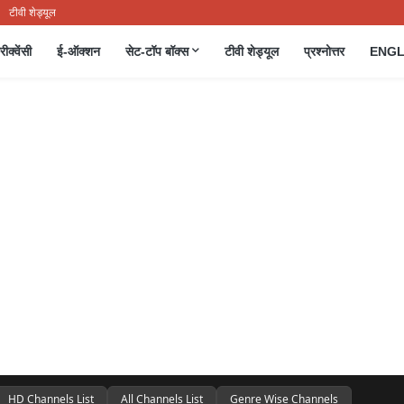
टीवी शेड्यूल
रीक्वेंसी
ई-ऑक्शन
सेट-टॉप बॉक्स
टीवी शेड्यूल
प्रश्नोत्तर
ENGL
HD Channels List
All Channels List
Genre Wise Channels