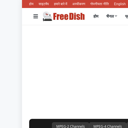
होम
साइटमैप
हमारे बारे में
अस्वीकरण
गोपनीयता नीति
English
होम
चैनल
फ्
MPEG-2 Channels
MPEG-4 Channels