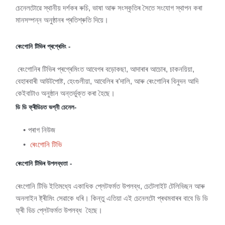
চেনেলটোৱে স্থানীয় দৰ্শকৰ ৰুচি, ভাষা আৰু সংস্কৃতিৰ সৈতে সংযোগ স্থাপন কৰা
মানসম্পন্ন অনুষ্ঠানৰ প্ৰতিশ্ৰুতি দিয়ে।
ৰেংগোনি টিভিৰ প্ৰগ্ৰেমিং -
ৰেংগোনিৰ টিভিৰ প্ৰগ্ৰেমিংত আবেগৰ বড়োকছা, আদাৰাৰ আচোৰ, চাকনয়িয়া,
বেহাৰবাৰী আউটপোষ্ট, হেংগুলীয়া, আবেলিৰ ৰ'দালি, আৰু ৰেংগোনিৰ বিনুদন আদি
কেইবাটাও অনুষ্ঠান অন্তৰ্ভুক্ত কৰা হৈছে।
ডি ডি ফ্ৰীডিচত ভগ্নী চেনেল-
পৰাগ নিউজ
ৰেংগোনি টিভি
ৰেংগোনি টিভিৰ উপলব্ধতা -
ৰেংগোনি টিভি ইতিমধ্যে একাধিক প্লেটফৰ্মত উপলব্ধ, চেটেলাইট টেলিভিছন আৰু
অনলাইন ষ্ট্ৰীমিং সেৱাকে ধৰি। কিন্তু এতিয়া এই চেনেলটো প্ৰথমবাৰৰ বাবে ডি ডি
ফ্ৰী ডিচ প্লেটফৰ্মত উপলব্ধ হৈছে।