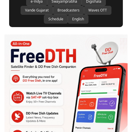
e-Vidya
Swayamprabha
Digishala
Vande Gujarat
Broadcasters
Waves OTT
Schedule
English