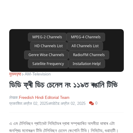
MPEG-2 Channels
MPEG-4 Channels
HD Channels List
All Channels List
Genre Wise Channels
Radio/FM Channels
Satellite Frequency
Installation Help!
मुख्यपृष्ठ
AM-Television
ডিডি ফ্ৰী ডিচ চেনেল নং ১১৯ত ৰঙানি টিভি
लेखक:
Freedish Hindi Editorial Team
0
प्रकाशित:
अप्रैल 02, 2025
अपडेटेड:
अप्रैल 02, 2025
এ এম টেলিভিছন প্ৰাইভেট লিমিটেডৰ দ্বাৰা সম্প্ৰচাৰিত অসমীয়া ভাষাৰ এটা
জনপ্ৰিয় মনোৰঞ্জন টিভি টেলিভিছন চেনেল ৰেংগোনি টিভি। লিমিটেড, গুৱাহাটী।