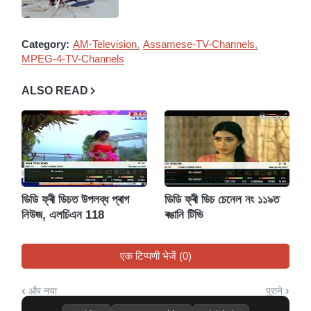
Category:
AM-Television
Assamese-TV-Channels
MPEG-4-TV-Channels
ALSO READ
ডিডি ফ্ৰী ডিচত উপলব্ধ প্ৰাগ
ডিডি ফ্ৰী ডিচ চেনেল নং ১১৯ত
নিউজ, এলচিএন 118
ৰঙানি টিভি
एक टिप्पणी भेजें (0)
और नया
पुराने