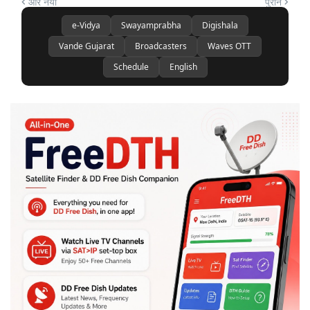
और नया
पुराने
e-Vidya
Swayamprabha
Digishala
Vande Gujarat
Broadcasters
Waves OTT
Schedule
English