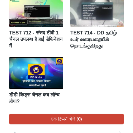
TEST 712 - संसद टीवी 1
TEST 714 - DD தமிழ்
चैनल उपलब्ध है हाई डेफिनेशन
உயர் வரையறையில்
में
தொடங்குகிறது
डीडी किड्स चैनल कब लॉन्च
होगा?
एक टिप्पणी भेजें (0)