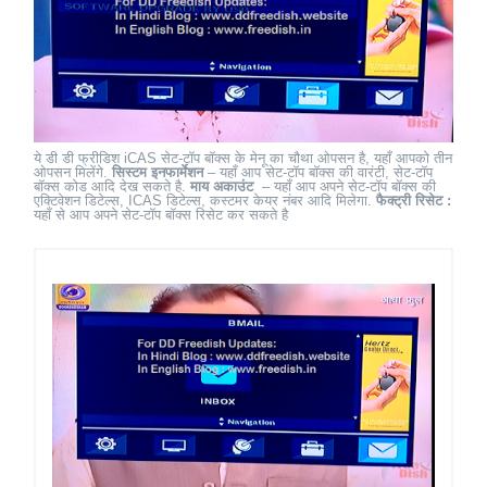
ये डी डी फ्रीडिश iCAS सेट-टॉप बॉक्स के मेनू का चौथा ओपसन है, यहाँ आपको तीन
ओपसन मिलेंगे.
सिस्टम इनफार्मेशन
– यहाँ आप सेट-टॉप बॉक्स की वारंटी, सेट-टॉप
बॉक्स कोड आदि देख सकते है.
माय अकाउंट
– यहाँ आप अपने सेट-टॉप बॉक्स की
एक्टिवेशन डिटेल्स, ICAS डिटेल्स, कस्टमर केयर नंबर आदि मिलेगा.
फैक्ट्री रिसेट :
यहाँ से आप अपने सेट-टॉप बॉक्स रिसेट कर सकते है