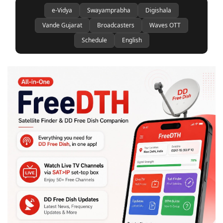
e-Vidya
Swayamprabha
Digishala
Vande Gujarat
Broadcasters
Waves OTT
Schedule
English