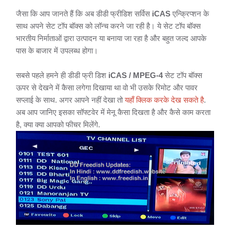
जैसा कि आप जानते हैं कि अब डीडी फ्रीडिश सर्विस
iCAS
एन्क्रिप्शन के
साथ अपने सेट टॉप बॉक्स को लॉन्च करने जा रही है। ये सेट टॉप बॉक्स
भारतीय निर्माताओं द्वारा उत्पादन या बनाया जा रहा है और बहुत जल्द आपके
पास के बाजार में उपलब्ध होगा।
सबसे पहले हमने ही डीडी फ्री डिश
iCAS
/
MPEG-4
सेट टॉप बॉक्स
ऊपर से देखने में कैसा लगेगा दिखाया था वो भी उसके रिमोट और पावर
सप्लाई के साथ. अगर आपने नहीं देखा तो
यहाँ क्लिक करके देख सकते है
.
अब आप जानिए इसका सॉफ्टवेर में मेनू कैसा दिखता है और कैसे काम करता
है, क्या क्या आपको फीचर मिलेंगे.