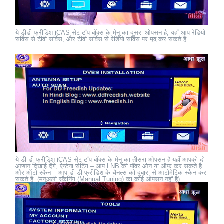
ये डीडी फ्रीडिश iCAS सेट-टॉप बॉक्स के मेनू का दूसरा ओपसन है, यहाँ आप रेडियो
सर्विस से टीवी सर्विस, और टीवी सर्विस से रेडियो सर्विस पर मूव् कर सकते है.
ये डी डी फ्रीडिश iCAS सेट-टॉप बॉक्स के मेनू का तीसरा ओपसन है यहाँ आपको दो
आप्शन दिखाई देंगे, ऐन्टेना सेटिंग – आप LNB की पॉवर ओन या ऑफ कर सकते है.
और ऑटो स्कैन – आप डी डी फ्रीडिश के चैनल्स को दुबारा से आटोमेटिक स्कैन कर
सकते है. (मनुअली स्कैनिंग (Manual Tuning) का कोई ओपसन नहीं है)