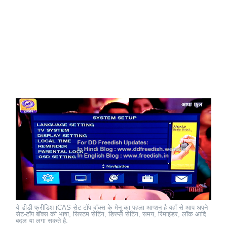
ये डीडी फ्रीडिश iCAS सेट-टॉप बॉक्स के मेनू का पहला आप्शन है यहाँ से आप अपने
सेट-टॉप बॉक्स की भाषा, सिस्टम सेटिंग, डिस्प्ले सेटिंग, समय, रिमाइंडर, लॉक आदि
बदल या लगा सकते है.