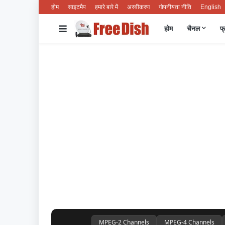
होम
साइटमैप
हमारे बारे में
अस्वीकरण
गोपनीयता नीति
English
होम
चैनल
फ्
डीडी फ्री डिश हिंदी - चैनल लिस्ट, फ्रीक्वेंसी, फ्री टीवी सेवा
MPEG-2 Channels
MPEG-4 Channels