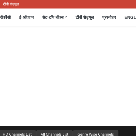
टीवी शेड्यूल
रीक्वेंसी
ई-ऑक्शन
सेट-टॉप बॉक्स
टीवी शेड्यूल
प्रश्नोत्तर
ENGL
HD Channels List
All Channels List
Genre Wise Channels