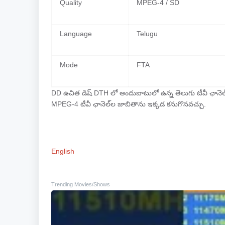
Quality
MPEG-4 / SD
Language
Telugu
Mode
FTA
DD ఉచిత డిష్ DTH లో అందుబాటులో ఉన్న తెలుగు టీవీ ఛానెల
MPEG-4 టీవీ ఛానెల్‌ల జాబితాను ఇక్కడ కనుగొనవచ్చు.
English
Trending Movies/Shows