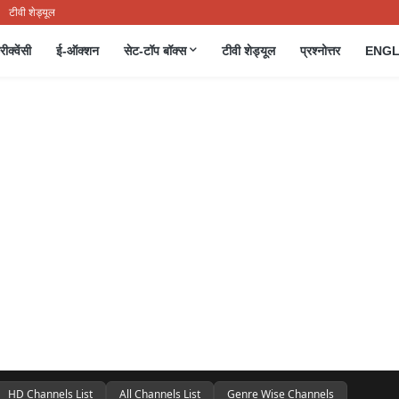
टीवी शेड्यूल
रीक्वेंसी
ई-ऑक्शन
सेट-टॉप बॉक्स
टीवी शेड्यूल
प्रश्नोत्तर
ENGL
HD Channels List
All Channels List
Genre Wise Channels