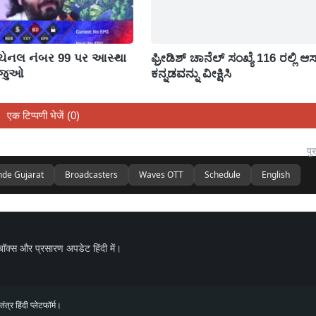
 ચેનલ નંબર 99 પર આસ્થા
ಫ್ರೀಡಿಶ್ ಚಾನೆಲ್ ಸಂಖ್ಯೆ 116 ರಲ್ಲಿ ಆಸ್
 જુઓ
ಕನ್ನಡವನ್ನು ವೀಕ್ಷಿಸಿ
एक टिप्पणी भेजें (0)
पुर
nde Gujarat
Broadcasters
Waves OTT
Schedule
English
बॉक्स और प्रसारण अपडेट हिंदी में।
 हिंदी प्लेटफॉर्म।