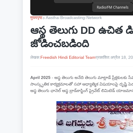
Radio/FM Channels
मुख्यपृष्ठ
Aastha-Broadcasting-Network
ఆస్థ తెలుగు DD ఉచిత డ
జోడించబడింది
लेखक:
Freedish Hindi Editorial Team
प्रकाशित:
अप्रैल 18, 2
April 2025
- ఆస్థ తెలుగు అనేది తెలుగు మాట్లాడే ప్రేక్షకు
సాంస్కృతిక కార్యక్రమాలతో సహా ఆధ్యాత్మిక విషయాలపై దృష్టి పె
ఆస్థ తెలుగు ఛానెల్ ఆస్థ బ్రాడ్‌కాస్టింగ్ ప్రైవేట్ లిమిటెడ్ యాజమ