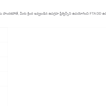
్‌ను పొందకపోతే, మీరు క్రింద ఇవ్వబడిన ఉపగ్రహ ఫ్రీక్వెన్సీని ఉపయోగించి FTA DD ఉ