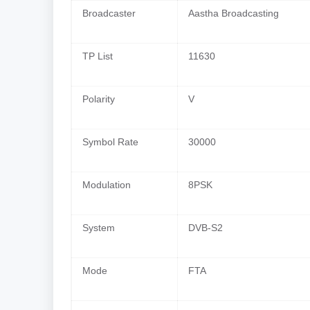
Broadcaster
Aastha Broadcasting
TP List
11630
Polarity
V
Symbol Rate
30000
Modulation
8PSK
System
DVB-S2
Mode
FTA