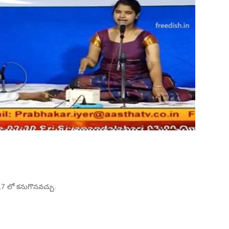
17 లో కనుగొనవచ్చు.