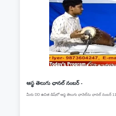
ఆస్థ తెలుగు ఛానల్ నంబర్ -
మీరు DD ఉచిత డిష్‌లో ఆస్థ తెలుగు ఛానెల్‌ను ఛానల్ నంబర్ 1