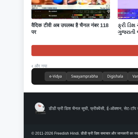
वैदिक टीवी अब उपलब्ध है चैनल नंबर 118
ફ્રી ડિશ
पर
ગુજરાતી
और नया
e-Vidya
Swayamprabha
Digishala
Va
डीडी फ्री डिश चैनल सूची, फ्रीक्वेंसी, ई-ऑक्शन, सेट-टॉप 
© 2011-2026 Freedish Hindi. डीडी फ्री डिश समाचार और जानकारी का स्वतंत्र