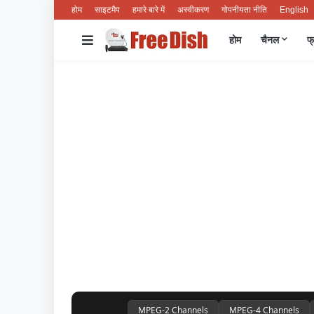
होम
साइटमैप
हमारे बारे में
अस्वीकरण
गोपनीयता नीति
English
होम
चैनल
फ्
MPEG-2 Channels
MPEG-4 Channels