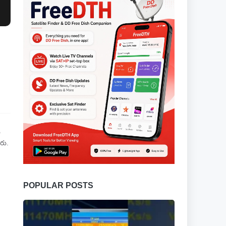
ు
రు.
POPULAR POSTS