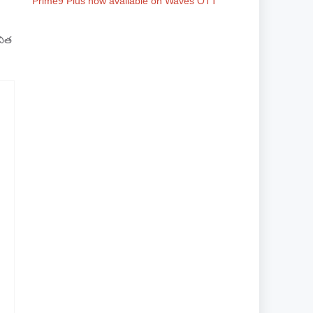
Prime9 Plus now available on Waves OTT
చిత