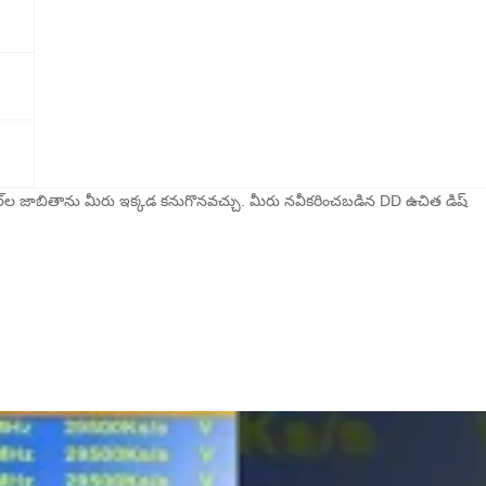
్‌ల జాబితాను మీరు ఇక్కడ కనుగొనవచ్చు. మీరు నవీకరించబడిన DD ఉచిత డిష్