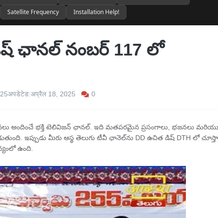
Satellite Frequency
Installation Help!
ిష్ ఛానల్ నంబర్ 117 లో
0
025
अपडेटेड:
अप्रैल 18, 2025
లకు సేవలు అందించే భక్తి టెలివిజన్ ఛానల్. ఇది మతపరమైన ప్రసంగాలు, భజనలు మరియ
డుతుంది. ఇప్పుడు మీరు ఆస్థ తెలుగు టీవీ ఛానెల్‌ను DD ఉచిత డిష్ DTH లో చూస్తా
ాన్యంలో ఉంది.